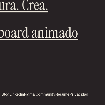
ura. Crea.
yboard animado
Blog
Linkedin
Figma Community
Resume
Privacidad